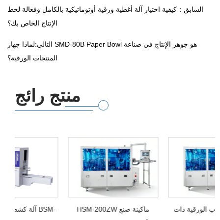
السابق：كيفية اختيار آلة أغطية ورقية أوتوماتيكية بالكامل وفعالة لخط
الإنتاج الخاص بك؟
التالي:لماذا جهاز SMD-80B Paper Bowl هو جوهر الإنتاج في صناعة
المنتجات الورقية؟
منتج رائج
آلة صنع الأكواب الورقية ذات
HSM-200ZW ماكينة صنع