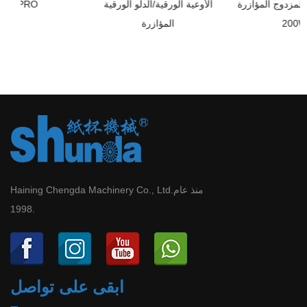
الجدار المزدوج المؤازرة HSM-
الأوعية الورقية/الدلو الورقية
200WT
المؤازرة
Haining Chengda Machinery Co., Ltd.منذ عام
1998.
ابقى على تواصل