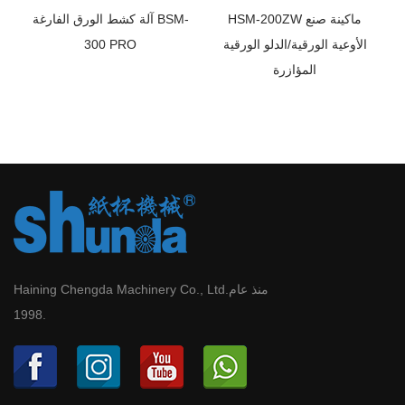
اب الورقية ذات
HSM-200ZW ماكينة صنع
آلة كشط الورق ال
مزدوج المؤازرة HSM-
الأوعية الورقية/الدلو الورقية
300 PRO
200
المؤازرة
Haining Chengda Machinery Co., Ltd.منذ عام
1998.